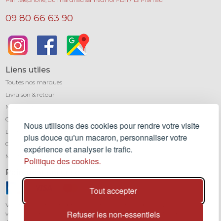
09 80 66 63 90
Liens utiles
Toutes nos marques
Livraison & retour
Nous contacter
Qui sommes-nous ?
Nous utilisons des cookies pour rendre votre visite
Léa mundis, le blog
plus douce qu'un macaron, personnaliser votre
CGV
expérience et analyser le trafic.
Mentions légales
Politique des cookies.
Paiement sécurisé
Tout accepter
Vos transactions sont protégées grâce au cryptage SSL. Vous pouvez régler
Refuser les non-essentiels
vos achats en toute confiance par carte bancaire (Visa, Mastercard,