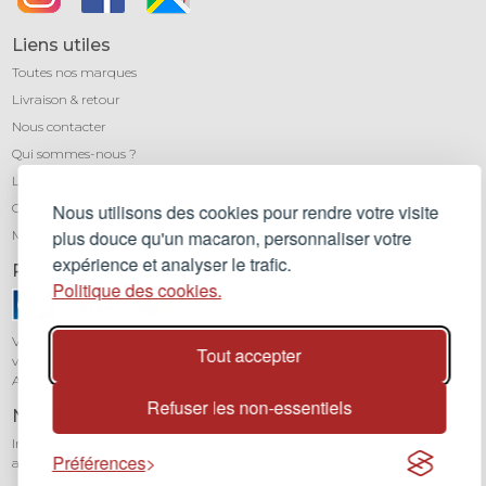
Liens utiles
Toutes nos marques
Livraison & retour
Nous contacter
Qui sommes-nous ?
Léa mundis, le blog
CGV
Nous utilisons des cookies pour rendre votre visite
plus douce qu'un macaron, personnaliser votre
Mentions légales
expérience et analyser le trafic.
Paiement sécurisé
Politique des cookies.
Vos transactions sont protégées grâce au cryptage SSL. Vous pouvez régler
Tout accepter
vos achats en toute confiance par carte bancaire (Visa, Mastercard,
American Express) avec notre partenaire Stripe.
Refuser les non-essentiels
Newsletter
Inscrivez-vous à notre newsletter pour être informé de toutes nos
Préférences
actualités et recevoir 10% sur votre première commande.