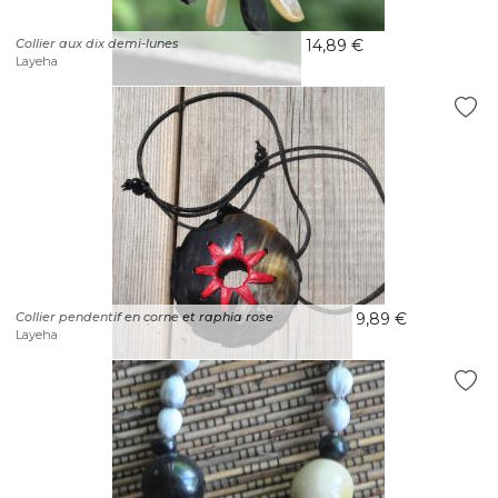
Collier aux dix demi-lunes
14,89 €
Layeha
Collier pendentif en corne et raphia rose
9,89 €
Layeha