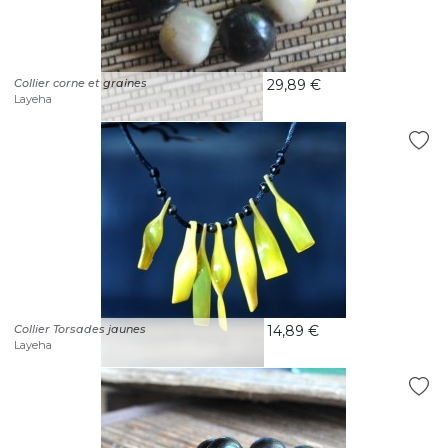
Collier corne et graines
29,89 €
Layeha
Collier Torsades jaunes
14,89 €
Layeha