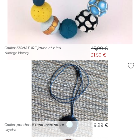
Collier SIGNATURE jaune et bleu
45,00 €
Nadège Honey
31,50 €
Collier pendentif rond avec nacre
9,89 €
Layeha