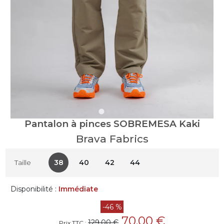
Pantalon à pinces SOBREMESA Kaki
Brava Fabrics
38
40
42
44
Taille
Disponibilité :
Immédiate
-46 %
70,00 €
129,00 €
Prix TTC :