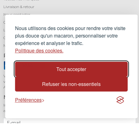
Livraison & retour
Nous contacter
Qui sommes-nous ?
Nous utilisons des cookies pour rendre votre visite
Léa mundis, le blog
plus douce qu'un macaron, personnaliser votre
CGV
expérience et analyser le trafic.
Mentions légales
Politique des cookies.
Paiement sécurisé
Tout accepter
Vos transactions sont protégées grâce au cryptage SSL. Vous pouvez régler
vos achats en toute confiance par carte bancaire (Visa, Mastercard,
Refuser les non-essentiels
American Express) avec notre partenaire Stripe.
Newsletter
Préférences
Inscrivez-vous à notre newsletter pour être informé de toutes nos
actualités et recevoir 10% sur votre première commande.
JE M'INSCRIS