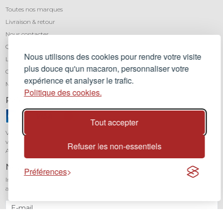
Toutes nos marques
Livraison & retour
Nous contacter
Qui sommes-nous ?
Nous utilisons des cookies pour rendre votre visite
Léa mundis, le blog
plus douce qu'un macaron, personnaliser votre
CGV
expérience et analyser le trafic.
Mentions légales
Politique des cookies.
Paiement sécurisé
Tout accepter
Vos transactions sont protégées grâce au cryptage SSL. Vous pouvez régler
vos achats en toute confiance par carte bancaire (Visa, Mastercard,
Refuser les non-essentiels
American Express) avec notre partenaire Stripe.
Newsletter
Préférences
Inscrivez-vous à notre newsletter pour être informé de toutes nos
actualités et recevoir 10% sur votre première commande.