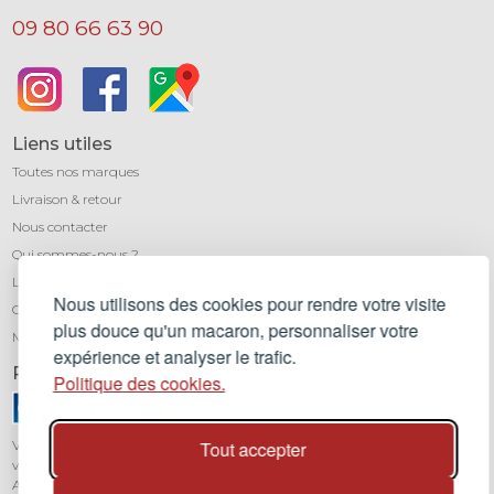
09 80 66 63 90
Liens utiles
Toutes nos marques
Livraison & retour
Nous contacter
Qui sommes-nous ?
Léa mundis, le blog
Nous utilisons des cookies pour rendre votre visite
CGV
plus douce qu'un macaron, personnaliser votre
Mentions légales
expérience et analyser le trafic.
Paiement sécurisé
Politique des cookies.
Tout accepter
Vos transactions sont protégées grâce au cryptage SSL. Vous pouvez régler
vos achats en toute confiance par carte bancaire (Visa, Mastercard,
American Express) avec notre partenaire Stripe.