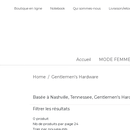
Boutique en ligne
Notebook
Qui sommes-nous
Livraison/reto
Accueil
MODE FEMM
Home
Gentlemen's Hardware
Basée à Nashville, Tennessee, Gentlemen's Hardw
Filtrer les résultats
0 produit
Nb de produits par page 24
Trier par nouveautés