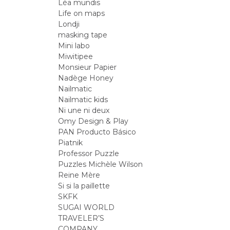
Léa mundis
Life on maps
Londji
masking tape
Mini labo
Miwitipee
Monsieur Papier
Nadège Honey
Nailmatic
Nailmatic kids
Ni une ni deux
Omy Design & Play
PAN Producto Básico
Piatnik
Professor Puzzle
Puzzles Michèle Wilson
Reine Mère
Si si la paillette
SKFK
SUGAI WORLD
TRAVELER’S
COMPANY