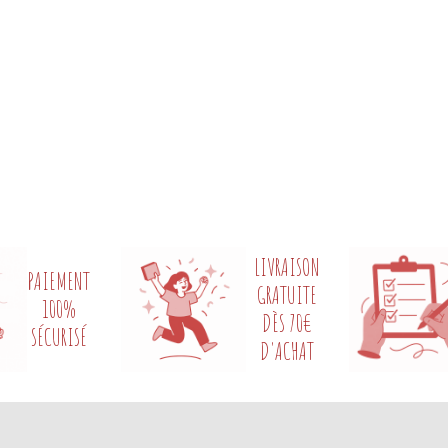
LIVRAISON
PAIEMENT
GRATUITE
100%
DÈS 70€
SÉCURISÉ
D'ACHAT