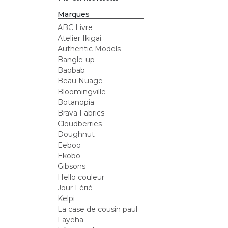
Marques
ABC Livre
Atelier Ikigai
Authentic Models
Bangle-up
Baobab
Beau Nuage
Bloomingville
Botanopia
Brava Fabrics
Cloudberries
Doughnut
Eeboo
Ekobo
Gibsons
Hello couleur
Jour Férié
Kelpi
La case de cousin paul
Layeha