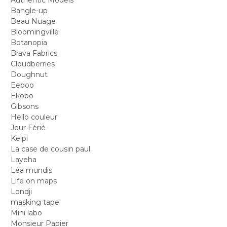
Bangle-up
Beau Nuage
Bloomingville
Botanopia
Brava Fabrics
Cloudberries
Doughnut
Eeboo
Ekobo
Gibsons
Hello couleur
Jour Férié
Kelpi
La case de cousin paul
Layeha
Léa mundis
Life on maps
Londji
masking tape
Mini labo
Monsieur Papier