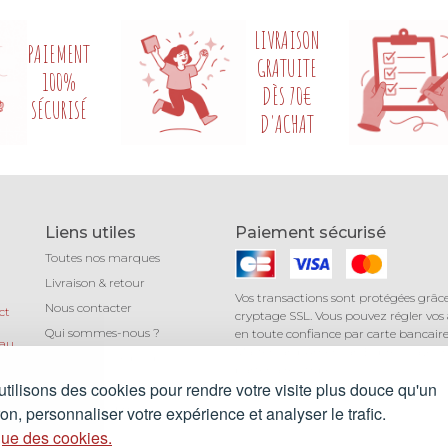
LIVRAISON
PAIEMENT
GRATUITE
100%
DÈS 70€
SÉCURISÉ
D'ACHAT
Liens utiles
Paiement sécurisé
Toutes nos marques
Livraison & retour
Vos transactions sont protégées grâc
Nous contacter
ct
cryptage SSL. Vous pouvez régler vos
Qui sommes-nous ?
en toute confiance par carte bancaire 
 au
Mastercard, American Express) avec 
Léa mundis, le blog
au
partenaire Stripe.
CGV
tilisons des cookies pour rendre votre visite plus douce qu'un
Mentions légales
n, personnaliser votre expérience et analyser le trafic.
que des cookies.