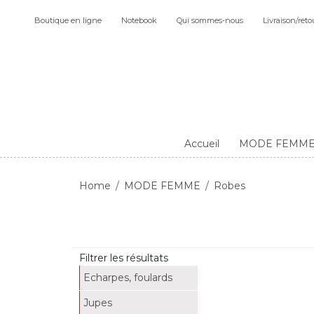
Boutique en ligne
Notebook
Qui sommes-nous
Livraison/reto
Accueil
MODE FEMM
Home
MODE FEMME
Robes
Filtrer les résultats
Echarpes, foulards
Jupes