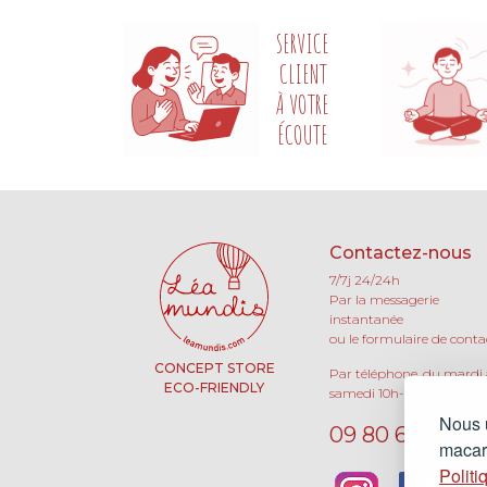
SERVICE
CLIENT
À VOTRE
ÉCOUTE
Contactez-nous
7/7j 24/24h
Par la messagerie
instantanée
ou le formulaire de conta
CONCEPT STORE
Par téléphone, du mardi
ECO-FRIENDLY
samedi 10h-13h / 15h-19h 
Nous u
09 80 66 63 90
macaro
Politi