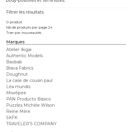
body-positives et féministes.
Filtrer les résultats
0 produit
Nb de produits par page 24
Trier par nouveautés
Marques
Atelier Ikigai
Authentic Models
Baobab
Brava Fabrics
Doughnut
La case de cousin paul
Léa mundis
Miwitipee
PAN Producto Básico
Puzzles Michèle Wilson
Reine Mère
SKFK
TRAVELER’S COMPANY