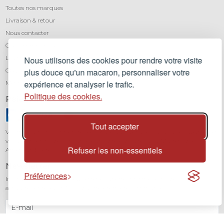
Toutes nos marques
Livraison & retour
Nous contacter
Qui sommes-nous ?
Léa mundis, le blog
Nous utilisons des cookies pour rendre votre visite
CGV
plus douce qu'un macaron, personnaliser votre
expérience et analyser le trafic.
Mentions légales
Politique des cookies.
Paiement sécurisé
Tout accepter
Vos transactions sont protégées grâce au cryptage SSL. Vous pouvez régler
vos achats en toute confiance par carte bancaire (Visa, Mastercard,
Refuser les non-essentiels
American Express) avec notre partenaire Stripe.
Newsletter
Préférences
Inscrivez-vous à notre newsletter pour être informé de toutes nos
actualités et recevoir 10% sur votre première commande.