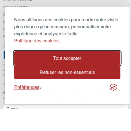
Nous contacter
Qui sommes-nous ?
Nous utilisons des cookies pour rendre votre visite
Léa mundis, le blog
plus douce qu'un macaron, personnaliser votre
CGV
expérience et analyser le trafic.
Mentions légales
Politique des cookies.
Paiement sécurisé
Tout accepter
Vos transactions sont protégées grâce au cryptage SSL. Vous pouvez régler
vos achats en toute confiance par carte bancaire (Visa, Mastercard,
Refuser les non-essentiels
American Express) avec notre partenaire Stripe.
Newsletter
Préférences
Inscrivez-vous à notre newsletter pour être informé de toutes nos
actualités et recevoir 10% sur votre première commande.
JE M'INSCRIS
2026
Lea mundis
, concept-store - Tous droits réservés. Built @ Muscadet Valley