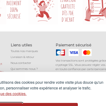
PAIEMENT
GRATUITE
100%
DÈS 70€
SÉCURISÉ
D'ACHAT
Liens utiles
Paiement sécurisé
Toutes nos marques
Livraison & retour
Vos transactions sont protégées grâc
Nous contacter
ct
cryptage SSL. Vous pouvez régler vos
Qui sommes-nous ?
en toute confiance par carte bancaire 
 au
Mastercard, American Express) avec 
Léa mundis, le blog
au
partenaire Stripe.
CGV
tilisons des cookies pour rendre votre visite plus douce qu'un
Mentions légales
n, personnaliser votre expérience et analyser le trafic.
que des cookies.