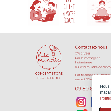
CLIENT
À VOTRE
ÉCOUTE
Contactez-nous
7/7j 24/24h
Par la messagerie
instantanée
ou le formulaire de conta
CONCEPT STORE
Par téléphone, du mardi
ECO-FRIENDLY
samedi 10h-13h / 15h-19h 
Nous u
09 80 66 63 90
macaro
Politi