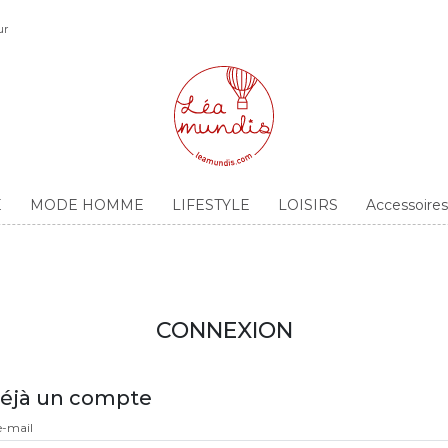
ur
E
MODE HOMME
LIFESTYLE
LOISIRS
Accessoir
CONNEXION
 déjà un compte
e-mail