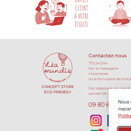
CLIENT
À VOTRE
ÉCOUTE
Contactez-nous
7/7j 24/24h
Par la messagerie
instantanée
ou le formulaire de conta
CONCEPT STORE
Par téléphone, du mardi
ECO-FRIENDLY
samedi 10h-13h / 15h-19h 
Nous u
09 80 66 63 90
macaro
Politi