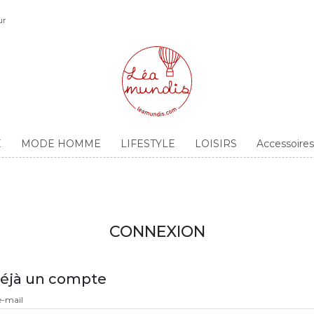
ur
E
MODE HOMME
LIFESTYLE
LOISIRS
Accessoir
CONNEXION
 déjà un compte
e-mail