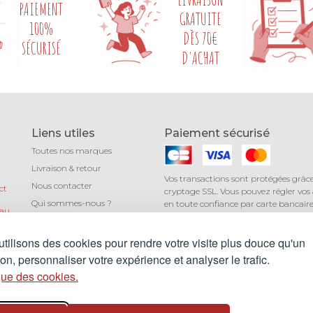
PAIEMENT
GRATUITE
100%
DÈS 70€
SÉCURISÉ
D'ACHAT
Liens utiles
Paiement sécurisé
Toutes nos marques
Livraison & retour
Vos transactions sont protégées grâc
Nous contacter
ct
cryptage SSL. Vous pouvez régler vos
Qui sommes-nous ?
en toute confiance par carte bancaire 
 au
Mastercard, American Express) avec 
Léa mundis, le blog
au
partenaire Stripe.
CGV
tilisons des cookies pour rendre votre visite plus douce qu'un
Mentions légales
n, personnaliser votre expérience et analyser le trafic.
que des cookies.