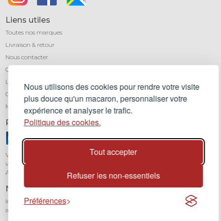
Liens utiles
Toutes nos marques
Livraison & retour
Nous contacter
Qui sommes-nous ?
Léa mundis, le blog
Nous utilisons des cookies pour rendre votre visite
CGV
plus douce qu'un macaron, personnaliser votre
Mentions légales
expérience et analyser le trafic.
Politique des cookies.
Paiement sécurisé
Tout accepter
Vos transactions sont protégées grâce au cryptage SSL. Vous pouvez régler
vos achats en toute confiance par carte bancaire (Visa, Mastercard,
American Express) avec notre partenaire Stripe.
Refuser les non-essentiels
Newsletter
Préférences
Inscrivez-vous à notre newsletter pour être informé de toutes nos
actualités et recevoir 10% sur votre première commande.