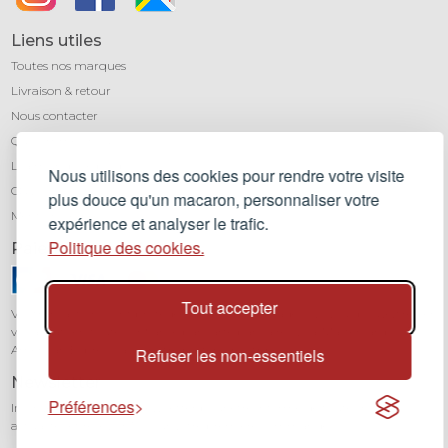
Liens utiles
Toutes nos marques
Livraison & retour
Nous contacter
Qui sommes-nous ?
Léa mundis, le blog
Nous utilisons des cookies pour rendre votre visite
CGV
plus douce qu'un macaron, personnaliser votre
Mentions légales
expérience et analyser le trafic.
Politique des cookies.
Paiement sécurisé
Tout accepter
Vos transactions sont protégées grâce au cryptage SSL. Vous pouvez régler
vos achats en toute confiance par carte bancaire (Visa, Mastercard,
American Express) avec notre partenaire Stripe.
Refuser les non-essentiels
Newsletter
Préférences
Inscrivez-vous à notre newsletter pour être informé de toutes nos
actualités et recevoir 10% sur votre première commande.