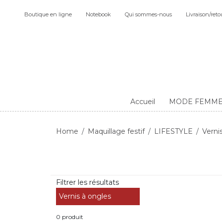
Boutique en ligne
Notebook
Qui sommes-nous
Livraison/reto
Accueil
MODE FEMM
Home
Maquillage festif
LIFESTYLE
Verni
Filtrer les résultats
Vernis à ongles
0 produit