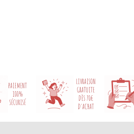
LIVRAISON
PAIEMENT
GRATUITE
100%
DÈS 70€
SÉCURISÉ
D'ACHAT