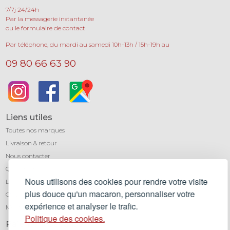
7/7j 24/24h
Par la messagerie instantanée
ou le formulaire de contact
Par téléphone, du mardi au samedi 10h-13h / 15h-19h au
09 80 66 63 90
Liens utiles
Toutes nos marques
Livraison & retour
Nous contacter
Qui sommes-nous ?
Nous utilisons des cookies pour rendre votre visite
Léa mundis, le blog
plus douce qu'un macaron, personnaliser votre
CGV
expérience et analyser le trafic.
Mentions légales
Politique des cookies.
Paiement sécurisé