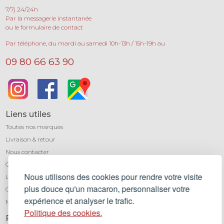
7/7j 24/24h
Par la messagerie instantanée
ou le formulaire de contact
Par téléphone, du mardi au samedi 10h-13h / 15h-19h au
09 80 66 63 90
Liens utiles
Toutes nos marques
Livraison & retour
Nous contacter
Qui sommes-nous ?
Nous utilisons des cookies pour rendre votre visite
Léa mundis, le blog
plus douce qu'un macaron, personnaliser votre
CGV
expérience et analyser le trafic.
Mentions légales
Politique des cookies.
Paiement sécurisé