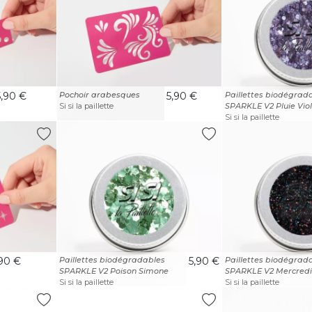
5,90 €
Pochoir arabesques
5,90 €
Paillettes biodégrad
Si si la paillette
SPARKLE V2 Pluie Viol
Si si la paillette
,90 €
Paillettes biodégradables
5,90 €
Paillettes biodégrad
SPARKLE V2 Poison Simone
SPARKLE V2 Mercredi
Si si la paillette
Si si la paillette