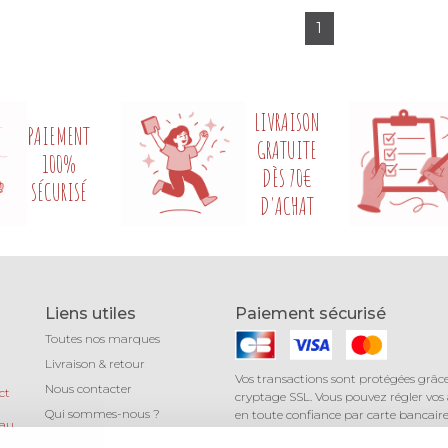
Si si la paillette
1
LIVRAISON
PAIEMENT
GRATUITE
100%
DÈS 70€
SÉCURISÉ
D'ACHAT
Liens utiles
Paiement sécurisé
Toutes nos marques
Livraison & retour
Vos transactions sont protégées grâc
Nous contacter
ct
cryptage SSL. Vous pouvez régler vos
Qui sommes-nous ?
en toute confiance par carte bancaire 
 au
Mastercard, American Express) avec 
Léa mundis, le blog
au