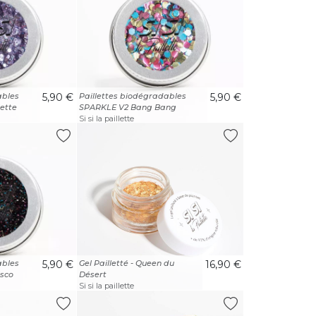
ables
5,90 €
Paillettes biodégradables
5,90 €
ette
SPARKLE V2 Bang Bang
Si si la paillette
ables
5,90 €
Gel Pailletté - Queen du
16,90 €
sco
Désert
Si si la paillette