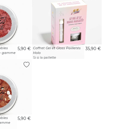
ables
5,90 €
Coffret Gel et Gloss Pailletés
35,90 €
e - gamme
Holo
Si si la paillette
ables
5,90 €
 gamme