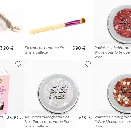
3,90 €
Pinceau en bambou fin
5,90 €
Paillettes biodégrad
Si si la paillette
Gravé dans la briqu
Pure
Si si la paillette
és
35,90 €
Paillettes biodégradables
5,90 €
Paillettes biodégrad
Nuit Blanche - gamme Pure
Cuivre Moustache -
Si si la paillette
Pure