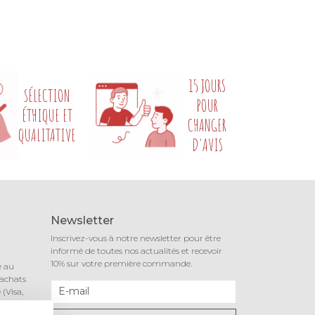
15 JOURS
SÉLECTION
POUR
ÉTHIQUE ET
CHANGER
QUALITATIVE
D'AVIS
Newsletter
Inscrivez-vous à notre newsletter pour être
informé de toutes nos actualités et recevoir
10% sur votre première commande.
e au
 achats
(Visa,
notre