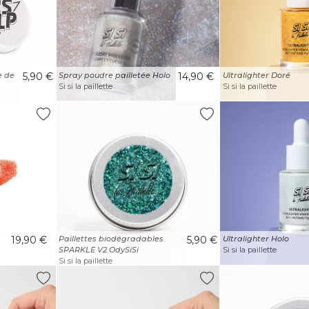
e de
5,90 €
Spray poudre pailletée Holo
14,90 €
Ultralighter Doré
Si si la paillette
Si si la paillette
19,90 €
Paillettes biodégradables
5,90 €
Ultralighter Holo
SPARKLE V2 OdySiSi
Si si la paillette
Si si la paillette