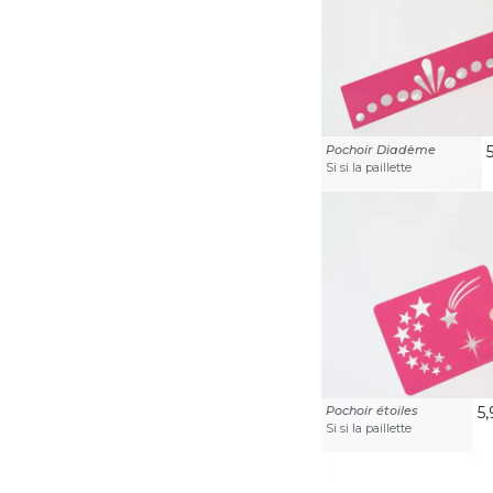
Pochoir Diadème
Si si la paillette
Pochoir étoiles
5
Si si la paillette