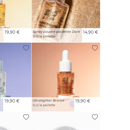
19,90 €
Spray poudre pailletée Doré
14,90 €
Si si la paillette
19,90 €
Ultralighter Bronze
19,90 €
Si si la paillette