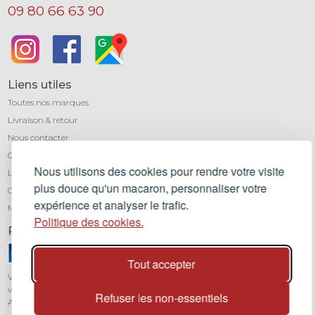
09 80 66 63 90
Liens utiles
Toutes nos marques
Livraison & retour
Nous contacter
Qui sommes-nous ?
Nous utilisons des cookies pour rendre votre visite
Léa mundis, le blog
plus douce qu'un macaron, personnaliser votre
CGV
expérience et analyser le trafic.
Mentions légales
Politique des cookies.
Paiement sécurisé
Tout accepter
Vos transactions sont protégées grâce au cryptage SSL. Vous pouvez régler
vos achats en toute confiance par carte bancaire (Visa, Mastercard,
Refuser les non-essentiels
American Express) avec notre partenaire Stripe.