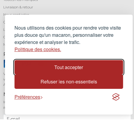
Livraison & retour
Nous contacter
Qui sommes-nous ?
Nous utilisons des cookies pour rendre votre visite
Léa mundis, le blog
plus douce qu'un macaron, personnaliser votre
CGV
expérience et analyser le trafic.
Mentions légales
Politique des cookies.
Paiement sécurisé
Tout accepter
Vos transactions sont protégées grâce au cryptage SSL. Vous pouvez régler
vos achats en toute confiance par carte bancaire (Visa, Mastercard,
Refuser les non-essentiels
American Express) avec notre partenaire Stripe.
Newsletter
Préférences
Inscrivez-vous à notre newsletter pour être informé de toutes nos
actualités et recevoir 10% sur votre première commande.
JE M'INSCRIS