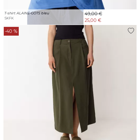
T-shirt ALAINE-GOTS bleu
49,00 €
SKFK
25,00 €
-40 %