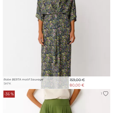
Robe BERTA motif Sauvage
159,00 €
SKFK
80,00 €
-36 %
1