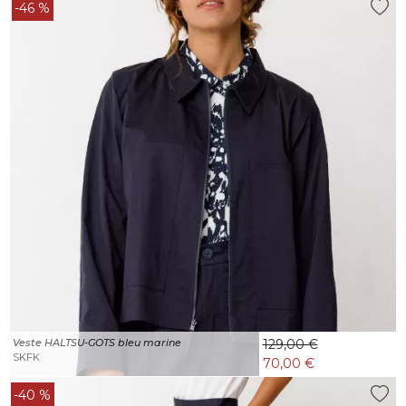
-46 %
Veste HALTSU-GOTS bleu marine
129,00 €
SKFK
70,00 €
-40 %