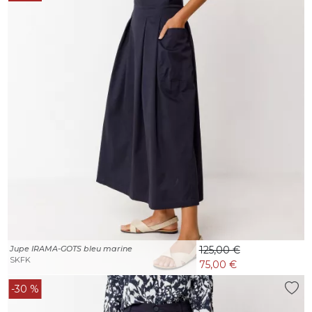
Jupe IRAMA-GOTS bleu marine
125,00 €
SKFK
75,00 €
-30 %