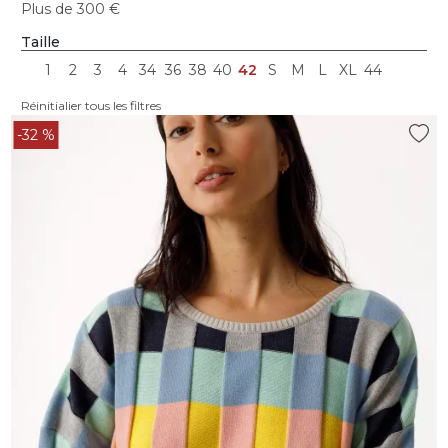
Plus de 300 €
Taille
1
2
3
4
34
36
38
40
42
S
M
L
XL
44
Réinitialier tous les filtres
-32 %