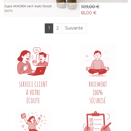
Jupe MAORA vert kaki foncé
109,00 €
SKFK
65,00 €
1
2
Suivante
SERVICE CLIENT
PAIEMENT
À VOTRE
100%
ÉCOUTE
SÉCURISÉ