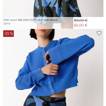
Gilet court BELENE-GOTS vert kaki foncé
89,00 €
SKFK
60,00 €
-33 %