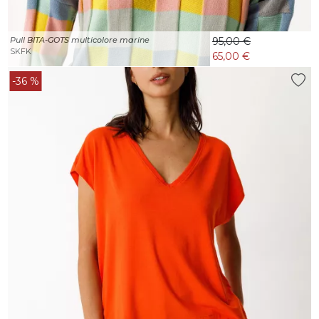
Pull BITA-GOTS multicolore marine
95,00 €
SKFK
65,00 €
-36 %