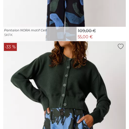
Pantalon NORA motif Cell
109,00 €
SKFK
55,00 €
-33 %