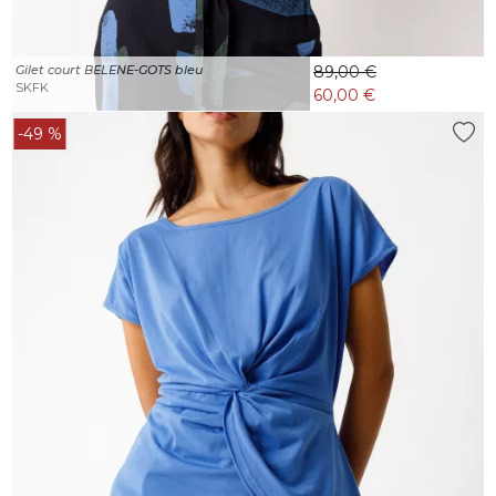
Gilet court BELENE-GOTS bleu
89,00 €
SKFK
60,00 €
-49 %