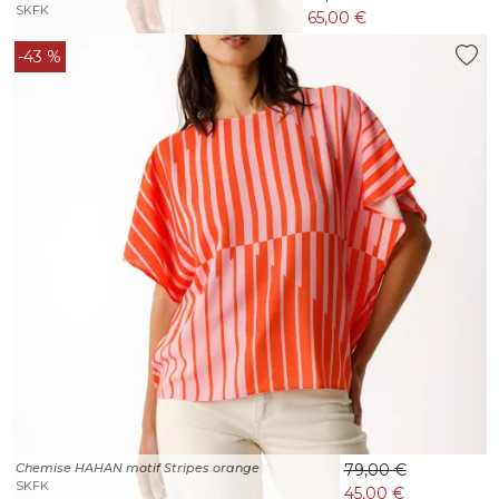
SKFK
65,00 €
-43 %
Chemise HAHAN motif Stripes orange
79,00 €
SKFK
45,00 €