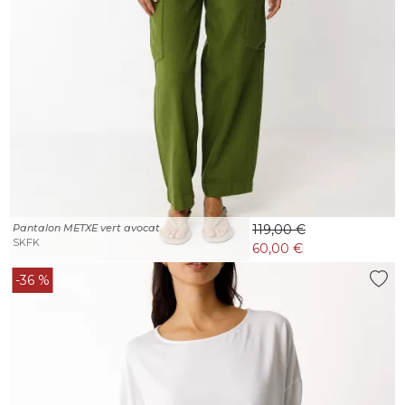
Pantalon METXE vert avocat
119,00 €
SKFK
60,00 €
-36 %