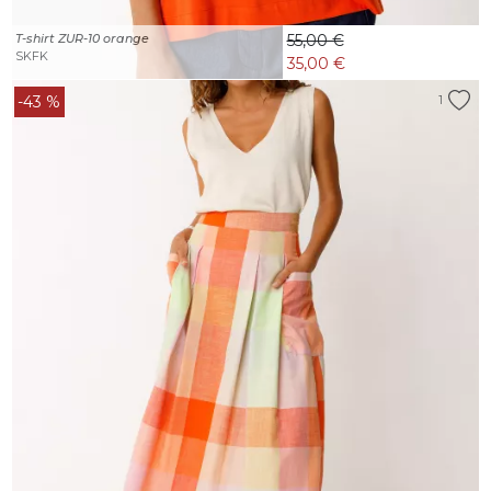
T-shirt ZUR-10 orange
55,00 €
SKFK
35,00 €
-43 %
1