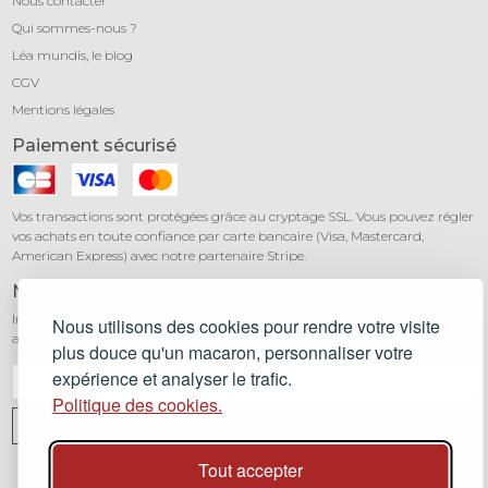
Nous contacter
Qui sommes-nous ?
Léa mundis, le blog
CGV
Mentions légales
Paiement sécurisé
Vos transactions sont protégées grâce au cryptage SSL. Vous pouvez régler
vos achats en toute confiance par carte bancaire (Visa, Mastercard,
American Express) avec notre partenaire Stripe.
Newsletter
Inscrivez-vous à notre newsletter pour être informé de toutes nos
Nous utilisons des cookies pour rendre votre visite
actualités et recevoir 10% sur votre première commande.
plus douce qu'un macaron, personnaliser votre
expérience et analyser le trafic.
Politique des cookies.
JE M'INSCRIS
2026
Lea mundis
, concept-store - Tous droits réservés. Built @ Muscadet Valley
Tout accepter
🍷 -
humansix SAS
- Siren 535 173 188 RCS Nantes