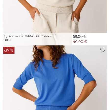
Top fine maille MAINDI-GOTS ivoire
69,00 €
SKFK
40,00 €
-37 %