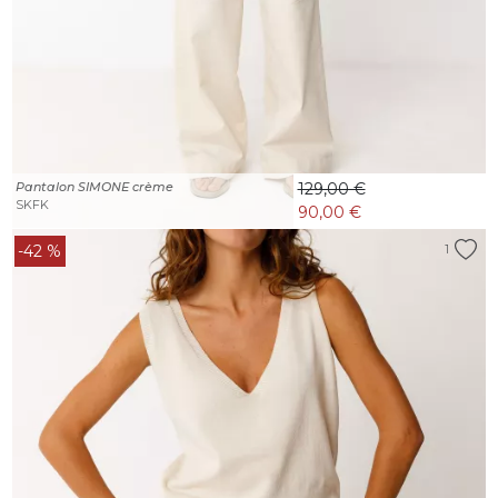
Pantalon SIMONE crème
129,00 €
SKFK
90,00 €
-42 %
1