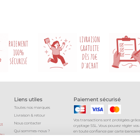
LIVRAISON
PAIEMENT
GRATUITE
100%
DÈS 70€
SÉCURISÉ
D'ACHAT
Liens utiles
Paiement sécurisé
Toutes nos marques
Livraison & retour
Vos transactions sont protégées grâc
Nous contacter
ct
cryptage SSL. Vous pouvez régler vos
Qui sommes-nous ?
en toute confiance par carte bancaire 
 au
Mastercard, American Express) avec 
Léa mundis, le blog
au