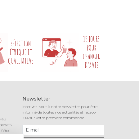
15 JOURS
SÉLECTION
POUR
ÉTHIQUE ET
CHANGER
QUALITATIVE
D'AVIS
Newsletter
Inscrivez-vous à notre newsletter pour être
informé de toutes nos actualités et recevoir
10% sur votre première commande.
e au
 achats
(Visa,
notre