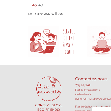
45
40
Réinitialier tous les filtres
SERVICE
CLIENT
À VOTRE
ÉCOUTE
Contactez-nous
7/7j 24/24h
Par la messagerie
instantanée
ou le formulaire de conta
CONCEPT STORE
Par téléphone, du mardi
ECO-FRIENDLY
samedi 10h-13h / 15h-19h 