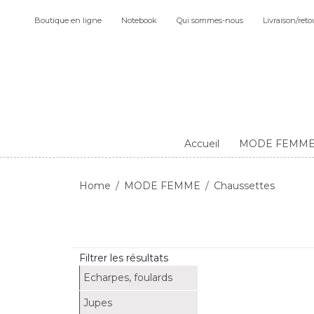
Boutique en ligne
Notebook
Qui sommes-nous
Livraison/reto
Accueil
MODE FEMM
Home
MODE FEMME
Chaussettes
Filtrer les résultats
Echarpes, foulards
Jupes