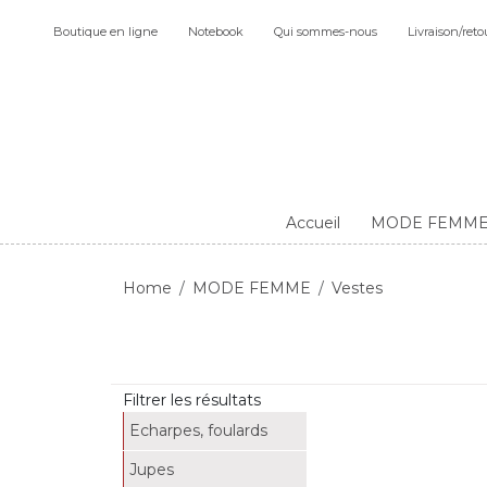
Boutique en ligne
Notebook
Qui sommes-nous
Livraison/reto
Accueil
MODE FEMM
Home
MODE FEMME
Vestes
Filtrer les résultats
Echarpes, foulards
Jupes