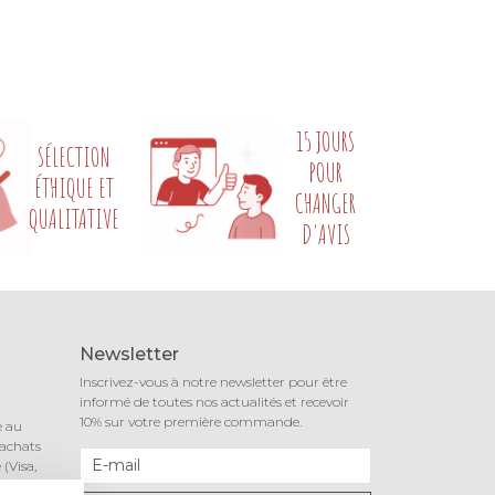
15 JOURS
SÉLECTION
POUR
ÉTHIQUE ET
CHANGER
QUALITATIVE
D'AVIS
Newsletter
Inscrivez-vous à notre newsletter pour être
informé de toutes nos actualités et recevoir
10% sur votre première commande.
e au
 achats
(Visa,
notre