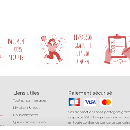
LIVRAISON
PAIEMENT
GRATUITE
100%
DÈS 70€
SÉCURISÉ
D'ACHAT
Liens utiles
Paiement sécurisé
Toutes nos marques
Livraison & retour
Vos transactions sont protégées grâc
Nous contacter
ct
cryptage SSL. Vous pouvez régler vos
Qui sommes-nous ?
en toute confiance par carte bancaire 
 au
Mastercard, American Express) avec 
Léa mundis, le blog