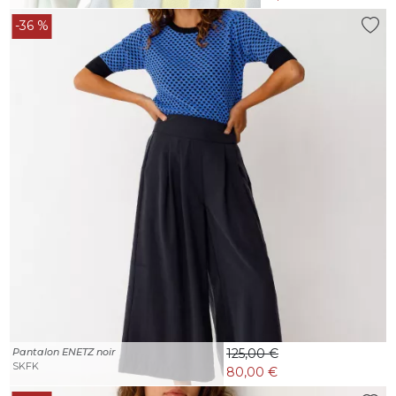
-36 %
Pantalon ENETZ noir
125,00 €
SKFK
80,00 €