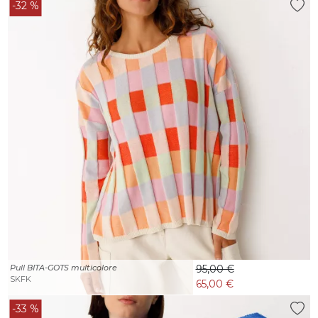
-32 %
Pull BITA-GOTS multicolore
95,00 €
SKFK
65,00 €
-33 %