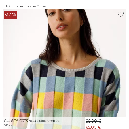
Réinitialier tous les filtres
-32 %
Pull BITA-GOTS multicolore marine
95,00 €
SKFK
65,00 €