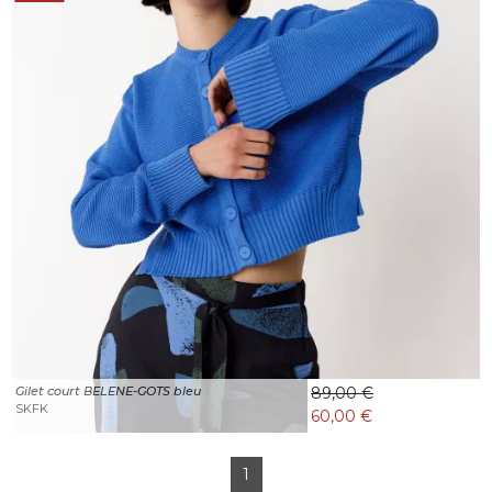
Gilet court BELENE-GOTS bleu
89,00 €
SKFK
60,00 €
1