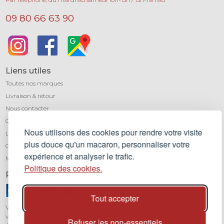
09 80 66 63 90
Liens utiles
Toutes nos marques
Livraison & retour
Nous contacter
Qui sommes-nous ?
Nous utilisons des cookies pour rendre votre visite
Léa mundis, le blog
plus douce qu'un macaron, personnaliser votre
CGV
expérience et analyser le trafic.
Mentions légales
Politique des cookies.
Paiement sécurisé
Tout accepter
Vos transactions sont protégées grâce au cryptage SSL. Vous pouvez régler
vos achats en toute confiance par carte bancaire (Visa, Mastercard,
Refuser les non-essentiels