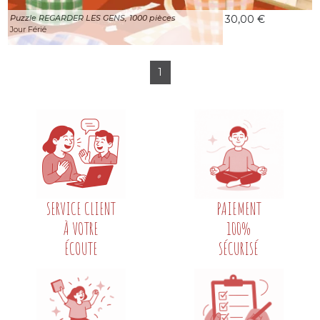
Puzzle REGARDER LES GENS, 1000 pièces
30,00 €
Jour Férié
1
SERVICE CLIENT
PAIEMENT
À VOTRE
100%
ÉCOUTE
SÉCURISÉ