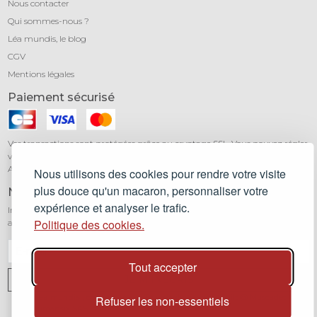
Nous contacter
Qui sommes-nous ?
Léa mundis, le blog
CGV
Mentions légales
Paiement sécurisé
Vos transactions sont protégées grâce au cryptage SSL. Vous pouvez régler
vos achats en toute confiance par carte bancaire (Visa, Mastercard,
American Express) avec notre partenaire Stripe.
Nous utilisons des cookies pour rendre votre visite
plus douce qu'un macaron, personnaliser votre
Newsletter
expérience et analyser le trafic.
Inscrivez-vous à notre newsletter pour être informé de toutes nos
Politique des cookies.
actualités et recevoir 10% sur votre première commande.
Tout accepter
JE M'INSCRIS
2026
Lea mundis
, concept-store - Tous droits réservés. Built @ Muscadet Valley
Refuser les non-essentiels
🍷 -
humansix SAS
- Siren 535 173 188 RCS Nantes