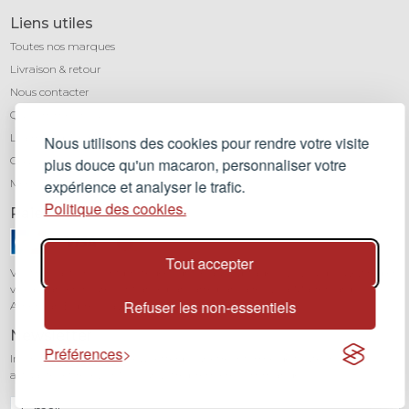
Liens utiles
Toutes nos marques
Livraison & retour
Nous contacter
Qui sommes-nous ?
Léa mundis, le blog
Nous utilisons des cookies pour rendre votre visite
CGV
plus douce qu'un macaron, personnaliser votre
Mentions légales
expérience et analyser le trafic.
Politique des cookies.
Paiement sécurisé
Tout accepter
Vos transactions sont protégées grâce au cryptage SSL. Vous pouvez régler
vos achats en toute confiance par carte bancaire (Visa, Mastercard,
Refuser les non-essentiels
American Express) avec notre partenaire Stripe.
Newsletter
Préférences
Inscrivez-vous à notre newsletter pour être informé de toutes nos
actualités et recevoir 10% sur votre première commande.