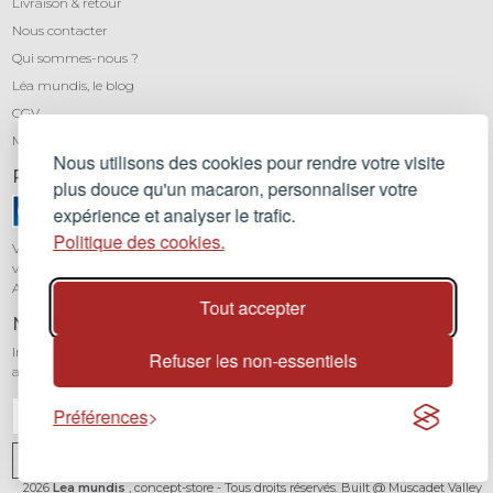
Livraison & retour
Nous contacter
Qui sommes-nous ?
Léa mundis, le blog
CGV
Mentions légales
Nous utilisons des cookies pour rendre votre visite
Paiement sécurisé
plus douce qu'un macaron, personnaliser votre
expérience et analyser le trafic.
Politique des cookies.
Vos transactions sont protégées grâce au cryptage SSL. Vous pouvez régler
vos achats en toute confiance par carte bancaire (Visa, Mastercard,
American Express) avec notre partenaire Stripe.
Tout accepter
Newsletter
Inscrivez-vous à notre newsletter pour être informé de toutes nos
Refuser les non-essentiels
actualités et recevoir 10% sur votre première commande.
Préférences
JE M'INSCRIS
2026
Lea mundis
, concept-store - Tous droits réservés. Built @ Muscadet Valley