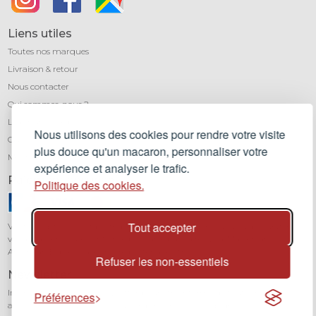
Liens utiles
Toutes nos marques
Livraison & retour
Nous contacter
Qui sommes-nous ?
Léa mundis, le blog
Nous utilisons des cookies pour rendre votre visite
CGV
plus douce qu'un macaron, personnaliser votre
Mentions légales
expérience et analyser le trafic.
Paiement sécurisé
Politique des cookies.
Tout accepter
Vos transactions sont protégées grâce au cryptage SSL. Vous pouvez régler
vos achats en toute confiance par carte bancaire (Visa, Mastercard,
American Express) avec notre partenaire Stripe.
Refuser les non-essentiels
Newsletter
Inscrivez-vous à notre newsletter pour être informé de toutes nos
Préférences
actualités et recevoir 10% sur votre première commande.